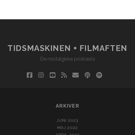
TIDSMASKINEN + FILMAFTEN
De nostalgiske podcasts
facebook
instagram
youtube
rss
email
podcast
spotify
social_i
ARKIVER
JUNI 2023
MAJ 2022
APRIL 2022