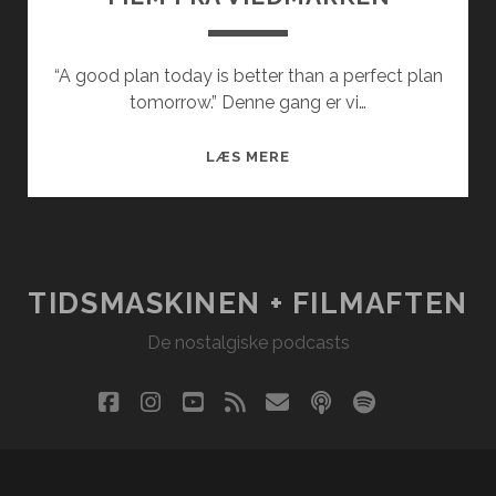
“A good plan today is better than a perfect plan
tomorrow.” Denne gang er vi…
FILM
LÆS MERE
FRA
VILDMARKEN
TIDSMASKINEN + FILMAFTEN
De nostalgiske podcasts
facebook
instagram
youtube
rss
email
podcast
spotify
social_i