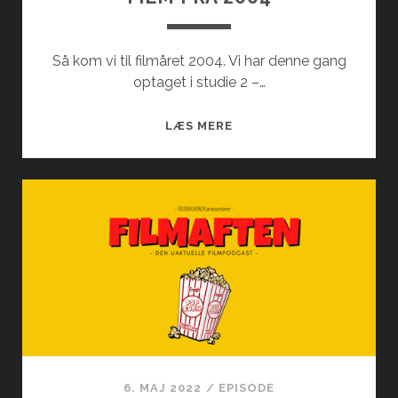
Så kom vi til filmåret 2004. Vi har denne gang
optaget i studie 2 –…
FILM
LÆS MERE
FRA
2004
6. MAJ 2022
/
EPISODE