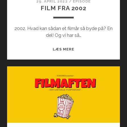
29. APRIL 2022
/
EPISODE
FILM FRA 2002
2002. Hvad kan sådan et filmår så byde på? En
del! Og vi har så…
FILM
LÆS MERE
FRA
2002