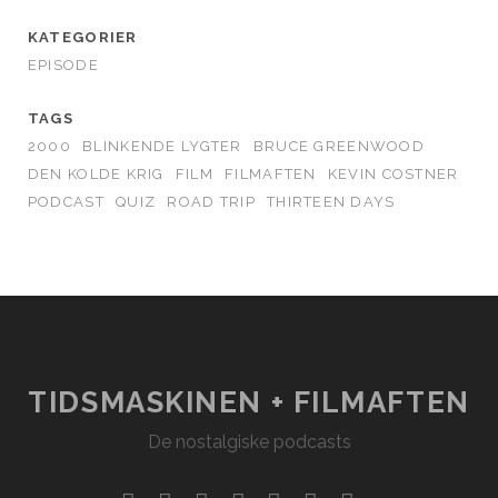
KATEGORIER
EPISODE
TAGS
2000
BLINKENDE LYGTER
BRUCE GREENWOOD
DEN KOLDE KRIG
FILM
FILMAFTEN
KEVIN COSTNER
PODCAST
QUIZ
ROAD TRIP
THIRTEEN DAYS
TIDSMASKINEN + FILMAFTEN
De nostalgiske podcasts