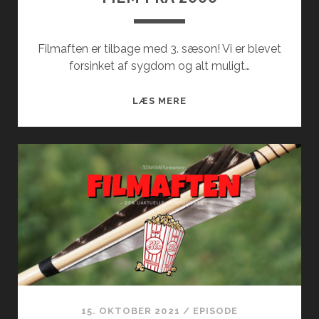
Filmaften er tilbage med 3. sæson! Vi er blevet
forsinket af sygdom og alt muligt…
FILM
LÆS MERE
FRA
2000
15. OKTOBER 2021
/
EPISODE