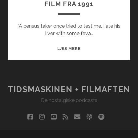
FILM FRA 1991
“A census taker once tried to test me. I ate his
liver with some fava…
FILM
LÆS MERE
FRA
1991
TIDSMASKINEN + FILMAFTEN
De nostalgiske podcasts
facebook
instagram
youtube
rss
email
podcast
spotify
social_i