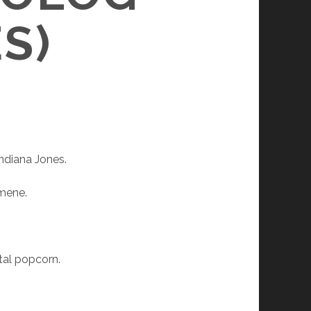
S)
ndiana Jones.
lmene.
tal popcorn.