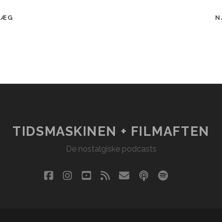
LÆG
N
TIDSMASKINEN + FILMAFTEN
De nostalgiske podcasts
facebook
instagram
youtube
rss
email
podcast
spotify
social_i