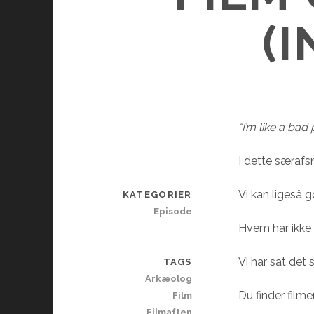
(
“I’m like a bad
I dette særafs
Vi kan ligeså g
KATEGORIER
Episode
Hvem har ikke 
Vi har sat de
TAGS
Arkæolog
Du finder filme
Film
Filmaften