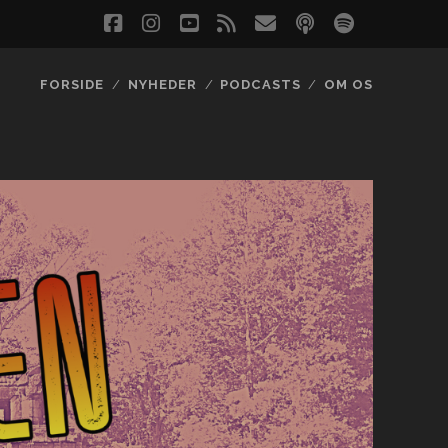
facebook
instagram
youtube
rss
email
podcast
spotify
social_
FORSIDE
NYHEDER
PODCASTS
OM OS