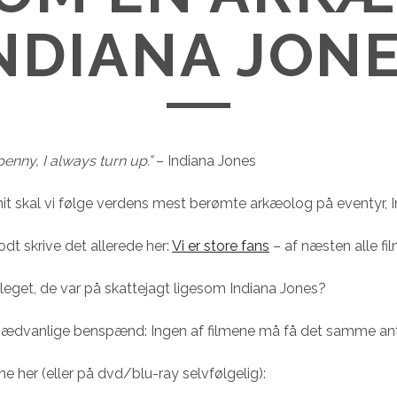
INDIANA JONE
 penny, I always turn up.”
– Indiana Jones
nit skal vi følge verdens mest berømte arkæolog på eventyr, I
odt skrive det allerede her:
Vi er store fans
– af næsten alle fi
leget, de var på skattejagt ligesom Indiana Jones?
t sædvanlige benspænd: Ingen af filmene må få det samme an
ne her (eller på dvd/blu-ray selvfølgelig):