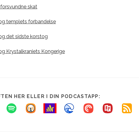
 forsvundne skat
 og templets forbandelse
og det sidste korstog
og Krystalkraniets Kongerige
FTEN HER ELLER I DIN PODCASTAPP: