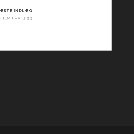
ÆSTE INDLÆG
FILM FRA 1993
con_custom_1