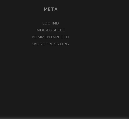
META
LOG IND
INDLÆGSFEED
KOMMENTARFEED
WORDPRESS.ORG