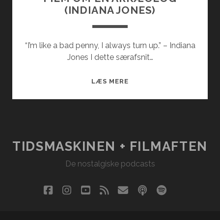
(INDIANA JONES)
“I’m like a bad penny, I always turn up.” – Indiana
Jones I dette særafsnit…
FILM
LÆS MERE
OM
EN
ARKÆOLOG
(INDIANA
JONES)
TIDSMASKINEN + FILMAFTEN
De nostalgiske podcasts
facebook
instagram
youtube
rss
email
podcast
spotify
social_i