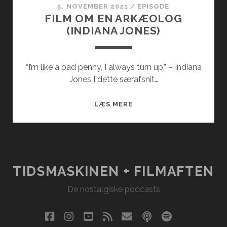
5. NOVEMBER 2021
/
EPISODE
FILM OM EN ARKÆOLOG
(INDIANA JONES)
“I’m like a bad penny, I always turn up.” – Indiana
Jones I dette særafsnit…
FILM
LÆS MERE
OM
EN
ARKÆOLOG
(INDIANA
JONES)
TIDSMASKINEN + FILMAFTEN
De nostalgiske podcasts
facebook
instagram
youtube
rss
email
podcast
spotify
social_i