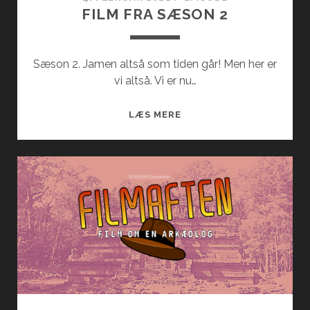
FILM FRA SÆSON 2
Sæson 2. Jamen altså som tiden går! Men her er
vi altså. Vi er nu…
FILM
LÆS MERE
FRA
SÆSON
2