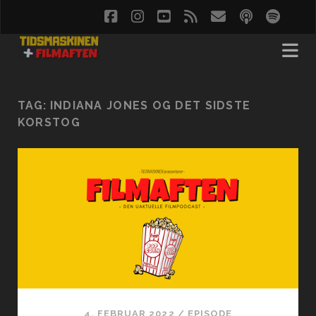
facebook
instagram
youtube
rss
email
podcast
spoti
soc
TAG:
INDIANA JONES OG DET SIDSTE
KORSTOG
4. FEBRUAR 2022
/
EPISODE