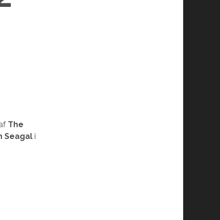
 af
The
n Seagal
i