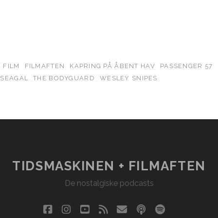
FILM
FILMAFTEN
KAPRING PÅ ÅBENT HAV
PASSENGER 57
 SEAGAL
THE BODYGUARD
WESLEY SNIPES
TIDSMASKINEN + FILMAFTEN
De nostalgiske podcasts
facebook
instagram
youtube
rss
email
podcast
spotify
social_i