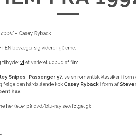
 cook.”
– Casey Ryback
TEN bevæger sig videre i 90’erne.
 tilbyder
vi
et varieret udbud af film.
ley Snipes
i
Passenger 57
, se en romantisk klassiker i form
g følge den hårdslående kok
Casey Ryback
i form af
Steve
bent hav
.
ne her (eller på dvd/blu-ray selvfølgelig):
d