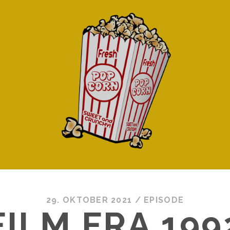
29. OKTOBER 2021
/
EPISODE
FILM FRA 199