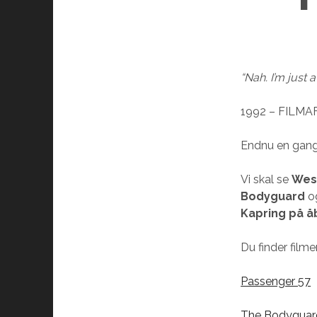
“Nah. I’m just a
1992 – FILMAF
Endnu en gang
Vi skal se
Wes
Bodyguard
o
Kapring på å
Du finder filme
Passenger 57
The Bodyguar