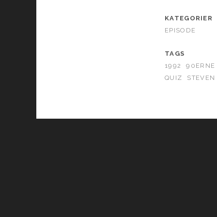
KATEGORIER
EPISODE
TAGS
1992
90ERNE
QUIZ
STEVEN