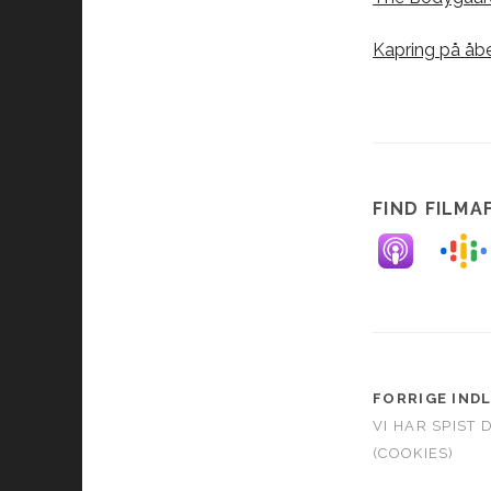
Kapring på åb
FIND FILMA
FORRIGE IND
VI HAR SPIST
(COOKIES)