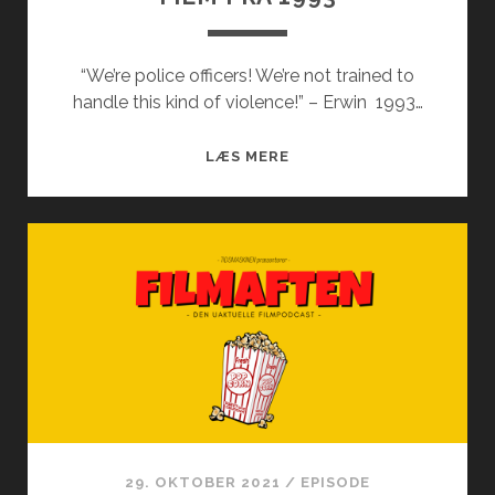
“We’re police officers! We’re not trained to
handle this kind of violence!” – Erwin 1993…
FILM
LÆS MERE
FRA
1993
29. OKTOBER 2021
/
EPISODE