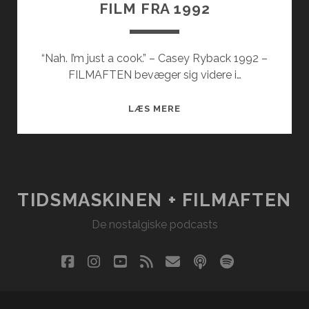
FILM FRA 1992
“Nah. I’m just a cook.” – Casey Ryback 1992 –
FILMAFTEN bevæger sig videre i…
FILM
LÆS MERE
FRA
1992
TIDSMASKINEN + FILMAFTEN
De nostalgiske podcasts
facebook
instagram
youtube
rss
email
podcast
spotify
social_i