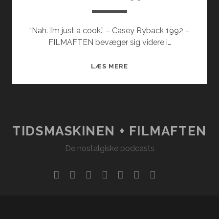
“Nah. I’m just a cook.” – Casey Ryback 1992 –
FILMAFTEN bevæger sig videre i…
FILM
LÆS MERE
FRA
1992
TIDSMASKINEN + FILMAFTEN
De nostalgiske podcasts
facebook
instagram
youtube
rss
email
podcast
spotify
social_ico