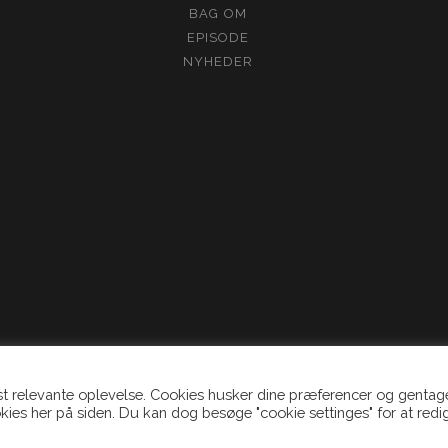
BAG OM
EPISODE
NYHEDER
st relevante oplevelse. Cookies husker dine præferencer og genta
kies her på siden. Du kan dog besøge "cookie settinges" for at redi
© 2020 - 2021 TIDSMASKINEN + FILMAFTEN