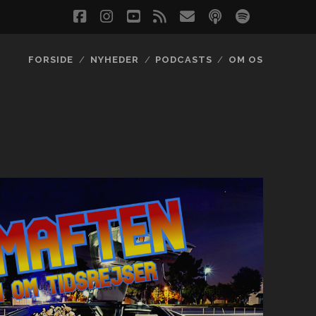
facebook
instagram
youtube
rss
email
podcast
spotify
social_
FORSIDE
NYHEDER
PODCASTS
OM OS