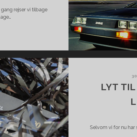
ang rejser vi tilbage
lbage…
REJSER
BAGE
TIDEN)
30
LYT TI
L
Selvom vi for nu har