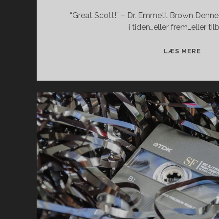
“Great Scott!” – Dr. Emmett Brown Denne g
i tiden…eller frem…eller ti
FILM
LÆS MERE
OM
TIDS
(TIL
TIL
FREM