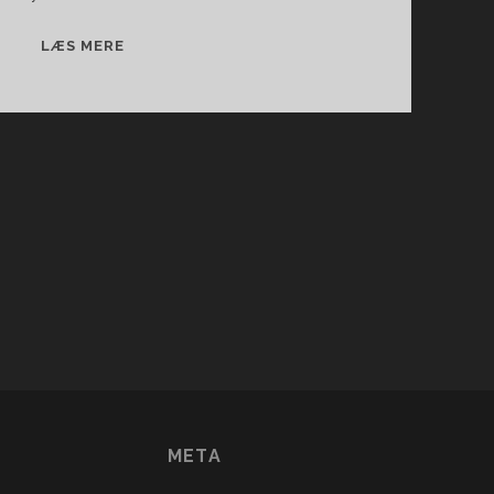
LYT
LÆS MERE
TIL
TIDSMASKINEN
–
LIDT
ENDNU
con_custom_1
META