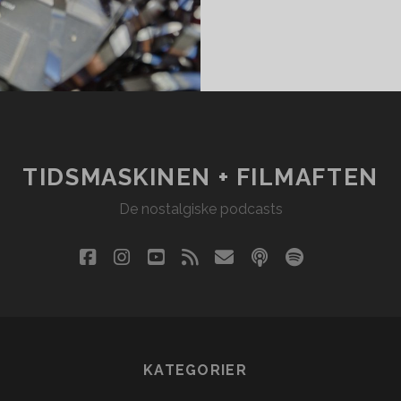
TIDSMASKINEN + FILMAFTEN
De nostalgiske podcasts
facebook
instagram
youtube
rss
email
podcast
spotify
social_i
KATEGORIER