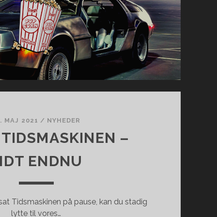
. MAJ 2021
/
NYHEDER
L TIDSMASKINEN –
IDT ENDNU
 sat Tidsmaskinen på pause, kan du stadig
lytte til vores…