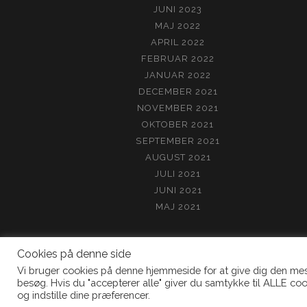
JUNI 2023
MAJ 2022
APRIL 2022
FEBRUAR 2022
JANUAR 2022
DECEMBER 2021
NOVEMBER 2021
OKTOBER 2021
SEPTEMBER 2021
AUGUST 2021
JULI 2021
JUNI 2021
MAJ 2021
Cookies på denne side
Vi bruger cookies på denne hjemmeside for at give dig den me
besøg. Hvis du "accepterer alle" giver du samtykke til ALLE coo
og indstille dine præferencer.