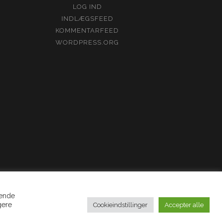
LOG IND
INDLÆGSFEED
KOMMENTARFEED
WORDPRESS.ORG
gende
gere
Cookieindstillinger
Accepter alle