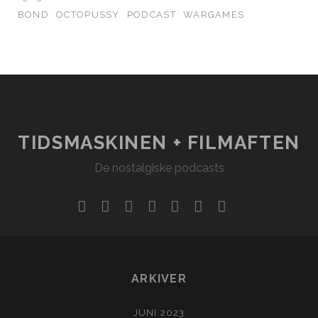
BOND
OCTOPUSSY
PODCAST
WARGAMES
TIDSMASKINEN + FILMAFTEN
De nostalgiske podcasts
facebook
instagram
youtube
rss
email
podcast
spotify
social_ico
ARKIVER
JUNI 2023