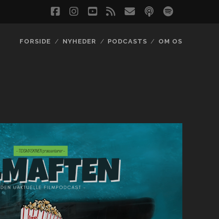
facebook
instagram
youtube
rss
email
podcast
spotify
social_
FORSIDE
NYHEDER
PODCASTS
OM OS