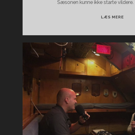
Sæsonen kunne ikke starte vildere. 
FILM
LÆS MERE
FRA
DYB