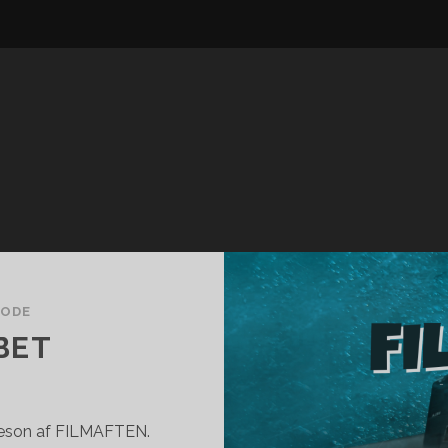
SODE
BET
æson af FILMAFTEN.