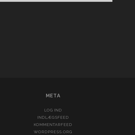
UBÅD
con_custom_1
META
LOG IND
INDLÆGSFEED
KOMMENTARFEED
WORDPRESS.ORG