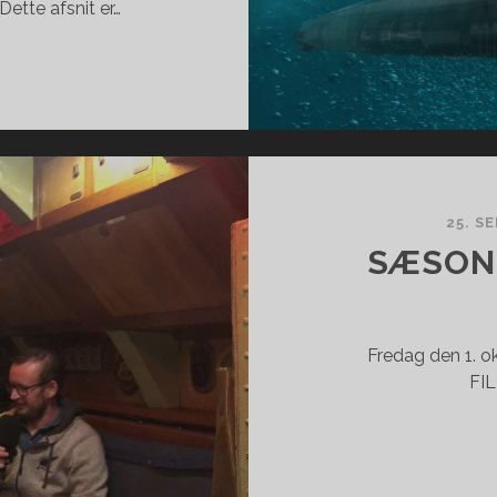
Dette afsnit er…
ET
25. S
SÆSONS
Fredag den 1. o
FIL