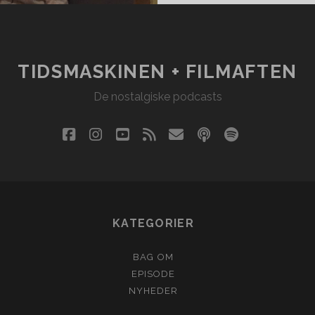
TIDSMASKINEN + FILMAFTEN
De nostalgiske podcasts
facebook
instagram
youtube
rss
email
podcast
spotify
social_i
KATEGORIER
BAG OM
EPISODE
NYHEDER