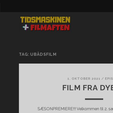
TAG:
UBÅDSFILM
1. OKTOBER 2021
/
EPI
FILM FRA DY
SÆSONPREMIERE!!! Velkommen til 2. s