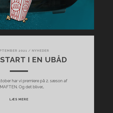
EPTEMBER 2021
/
NYHEDER
TART I EN UBÅD
ktober har vi premiere på 2. sæson af
MAFTEN. Og det bliver…
SÆSONSTART
LÆS MERE
I
EN