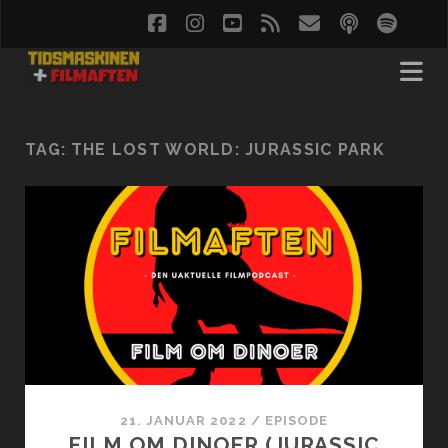
facebook
instagram
youtube
rss
email
podcast
spoti
soc
TAG:
THE LOST WORLD: JURASSIC PARK
21. JANUAR 2022
/
EPISODE
FILM OM DINOER (JURASSIC