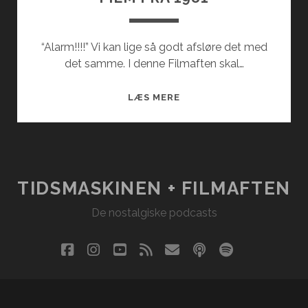
“Alarm!!!!” Vi kan lige så godt afsløre det med
det samme. I denne Filmaften skal…
FILM
LÆS MERE
FRA
1981
TIDSMASKINEN + FILMAFTEN
De nostalgiske podcasts
facebook
instagram
youtube
rss
email
podcast
spotify
social_i