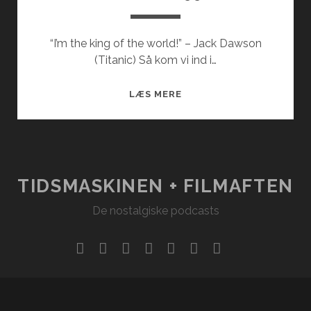
“I’m the king of the world!” – Jack Dawson
(Titanic) Så kom vi ind i…
FILM
LÆS MERE
FRA
1997
TIDSMASKINEN + FILMAFTEN
De nostalgiske podcasts
facebook
instagram
youtube
rss
email
podcast
spotify
social_ico