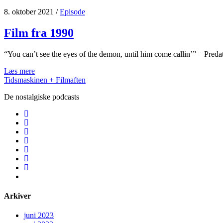
8. oktober 2021
/
Episode
Film fra 1990
“You can’t see the eyes of the demon, until him come callin’” – Pred
Film
Læs mere
fra
Tidsmaskinen + Filmaften
1990
De nostalgiske podcasts
facebook
instagram
youtube
rss
email
podcast
spotify
social_icon_custom_1
Arkiver
juni 2023