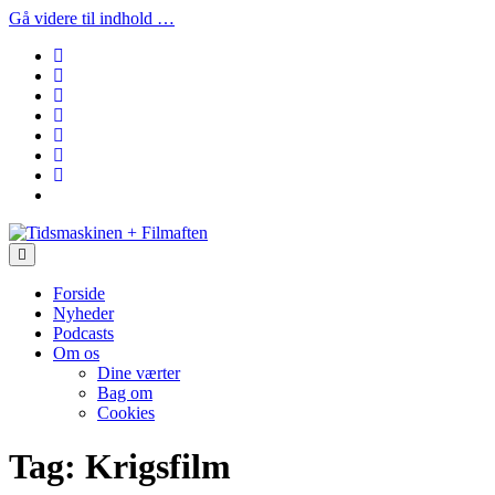
Gå videre til indhold …
facebook
instagram
youtube
rss
email
podcast
spotify
social_icon_custom_1
Tidsmaskinen
+
Filmaften
Forside
Nyheder
Podcasts
Om os
Dine værter
Bag om
Cookies
Tag:
Krigsfilm