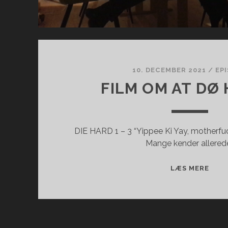
10. DECEMBER 2021
/
EP
FILM OM AT DØ
DIE HARD 1 – 3 “Yippee Ki Yay, motherfu
Mange kender allered
FILM
LÆS MERE
OM
AT
DØ
HÅR