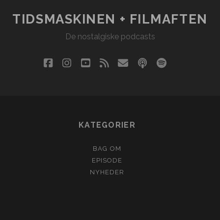
TIDSMASKINEN + FILMAFTEN
De nostalgiske podcasts
facebook
instagram
youtube
rss
email
podcast
spotify
social_i
KATEGORIER
BAG OM
EPISODE
NYHEDER