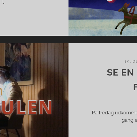
i…
EN
19. 
SE EN
På fredag udkomme
gang e