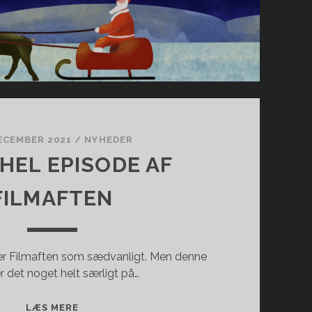
DECEMBER 2021
/
NYHEDER
 HEL EPISODE AF
FILMAFTEN
r Filmaften som sædvanligt. Men denne
r det noget helt særligt på…
SE
LÆS MERE