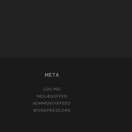
con_custom_1
META
LOG IND
INDLÆGSFEED
KOMMENTARFEED
WORDPRESS.ORG