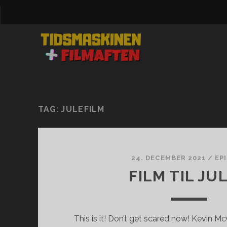
TAG:
JULEFILM
24. DECEMBER 2021
/
EP
FILM TIL JU
This is it! Don’t get scared now! Kevin McC