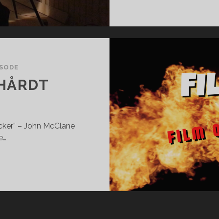
ISODE
 HÅRDT
cker” – John McClane
e…
DT