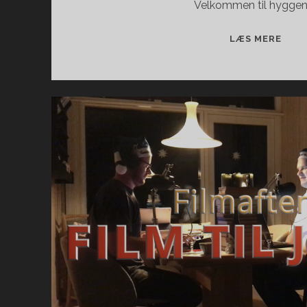
Velkommen til hyggen 
FILM
LÆS MERE
TIL
JUL