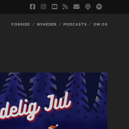
facebook
instagram
youtube
rss
email
podcast
spotify
social_
FORSIDE
NYHEDER
PODCASTS
OM OS