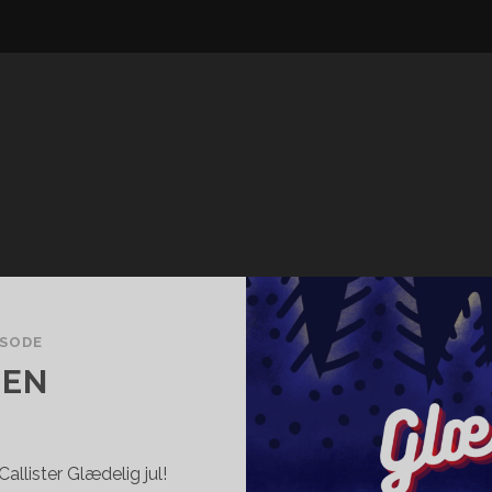
ISODE
LEN
allister Glædelig jul!