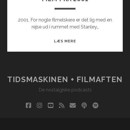
2001. For nogle filmelskere er det lig med en
rejse ud i rummet med Stanley…
FILM
LÆS MERE
FRA
2001
TIDSMASKINEN + FILMAFTEN
De nostalgiske podcasts
facebook
instagram
youtube
rss
email
podcast
spotify
social_i