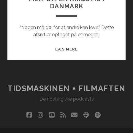
DANMARK
“Nogen må dø, for at andre kan leve.” Dette
afsnit er optaget på et meget…
FILM
LÆS MERE
OM
EN
KRIGSTID
I
DANMARK
TIDSMASKINEN + FILMAFTEN
De nostalgiske podcasts
facebook
instagram
youtube
rss
email
podcast
spotify
social_i