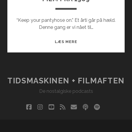
“Keep your pantyhose on.” Et årti går på hæld.
Denne gang er vi nået til…
FILM
LÆS MERE
FRA
1989
TIDSMASKINEN + FILMAFTEN
De nostalgiske podcasts
facebook
instagram
youtube
rss
email
podcast
spotify
social_i