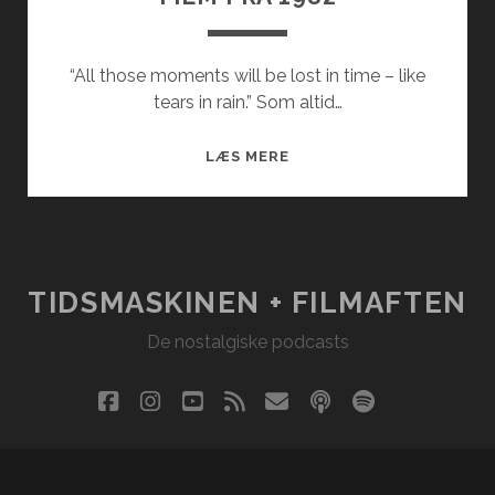
“All those moments will be lost in time – like
tears in rain.” Som altid…
FILM
LÆS MERE
FRA
1982
TIDSMASKINEN + FILMAFTEN
De nostalgiske podcasts
facebook
instagram
youtube
rss
email
podcast
spotify
social_i