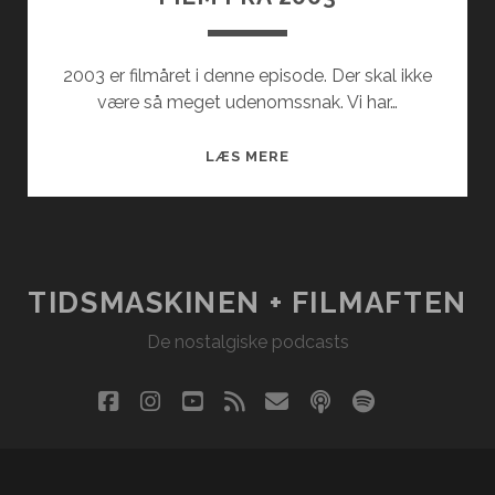
2003 er filmåret i denne episode. Der skal ikke
være så meget udenomssnak. Vi har…
FILM
LÆS MERE
FRA
2003
TIDSMASKINEN + FILMAFTEN
De nostalgiske podcasts
facebook
instagram
youtube
rss
email
podcast
spotify
social_i