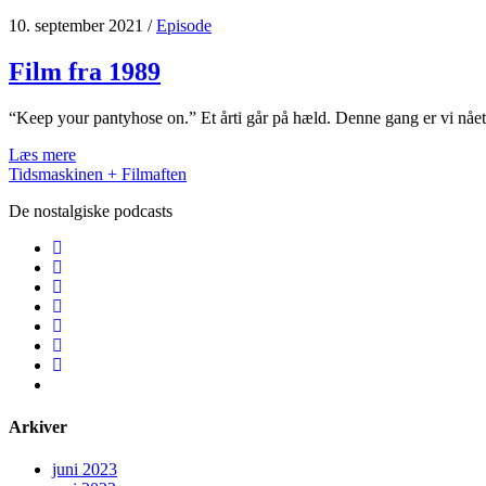
10. september 2021
/
Episode
Film fra 1989
“Keep your pantyhose on.” Et årti går på hæld. Denne gang er vi nået
Film
Læs mere
fra
Tidsmaskinen + Filmaften
1989
De nostalgiske podcasts
facebook
instagram
youtube
rss
email
podcast
spotify
social_icon_custom_1
Arkiver
juni 2023