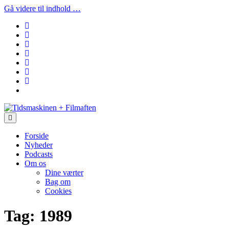
Gå videre til indhold …
facebook
instagram
youtube
rss
email
podcast
spotify
social_icon_custom_1
Tidsmaskinen
+
Filmaften
Forside
Nyheder
Podcasts
Om os
Dine værter
Bag om
Cookies
Tag:
1989