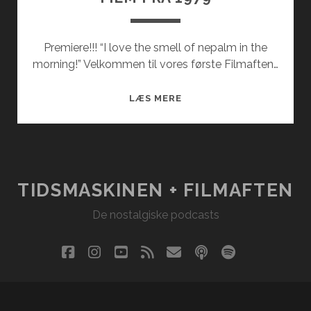
Premiere!!! “I love the smell of nepalm in the
morning!” Velkommen til vores første Filmaften…
FILM
LÆS MERE
FRA
1979
TIDSMASKINEN + FILMAFTEN
De nostalgiske podcasts
facebook
instagram
youtube
rss
email
podcast
spotify
social_i