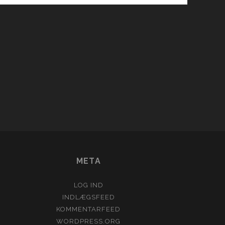
con_custom_1
META
LOG IND
INDLÆGSFEED
KOMMENTARFEED
WORDPRESS.ORG