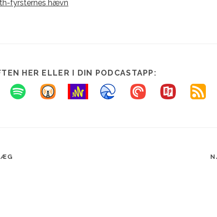
Sith-fyrsternes hævn
FTEN HER ELLER I DIN PODCASTAPP:
LÆG
N