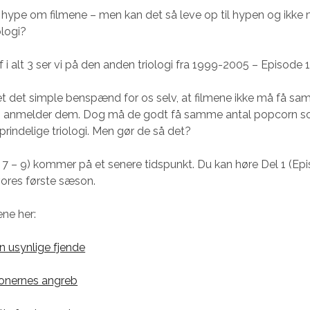
hype om filmene – men kan det så leve op til hypen og ikke 
ologi?
f i alt 3 ser vi på den anden triologi fra 1999-2005 – Episode 1
vet det simple benspænd for os selv, at filmene ikke må få s
vi anmelder dem. Dog må de godt få samme antal popcorn s
prindelige triologi. Men gør de så det?
 7 – 9) kommer på et senere tidspunkt. Du kan høre Del 1 (Epi
ores første sæson.
ene her:
en usynlige fjende
Klonernes angreb