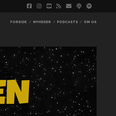
facebook
instagram
youtube
rss
email
podcast
spotify
social_
FORSIDE
NYHEDER
PODCASTS
OM OS