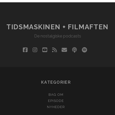
TIDSMASKINEN + FILMAFTEN
De nostalgiske podcasts
facebook
instagram
youtube
rss
email
podcast
spotify
social_i
KATEGORIER
BAG OM
EPISODE
NYHEDER