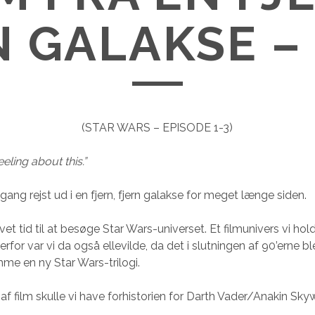
N GALAKSE – 
(STAR WARS – EPISODE 1-3)
eeling about this.”
ang rejst ud i en fjern, fjern galakse for meget længe siden.
vet tid til at besøge Star Wars-universet. Et filmunivers vi hol
rfor var vi da også ellevilde, da det i slutningen af 90’erne b
mme en ny Star Wars-trilogi.
 af film skulle vi have forhistorien for Darth Vader/Anakin Skyw