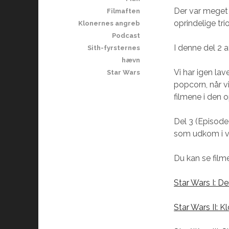
Der var meget 
Filmaften
oprindelige tri
Klonernes angreb
Podcast
I denne del 2 a
Sith-fyrsternes
hævn
Vi har igen la
Star Wars
popcorn, når 
filmene i den o
Del 3 (Episode
som udkom i v
Du kan se film
Star Wars I: D
Star Wars II: 