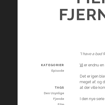
FJER
“I have a bad f
Vi
er endnu en g
KATEGORIER
Episode
Det er igen ble
meget af, og de
at der ville ko
TAGS
Den Usynlige
I den nye serie
Fjende
Film