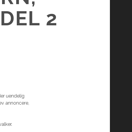
DEL 2
der uendelig
lev annoncere,
alker.