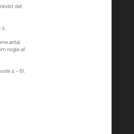
mindst det
-3.
amme antal
om nogle af
sode 4 – 6),