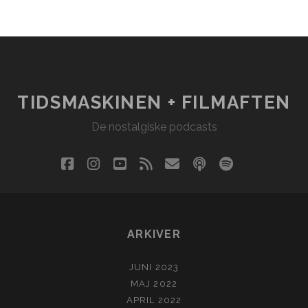
TIDSMASKINEN + FILMAFTEN
De nostalgiske podcasts
facebook
instagram
youtube
rss
email
podcast
spotify
social_i
ARKIVER
JUNI 2023
MAJ 2022
APRIL 2022