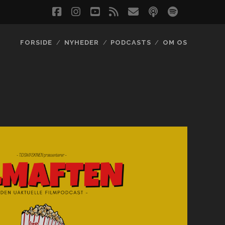
facebook
instagram
youtube
rss
email
podcast
spotify
social_
FORSIDE
NYHEDER
PODCASTS
OM OS