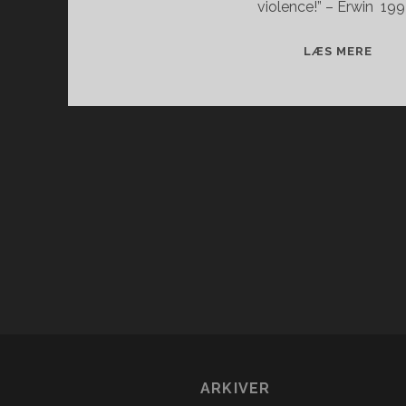
violence!” – Erwin 199
FILM
LÆS MERE
FRA
1993
ARKIVER