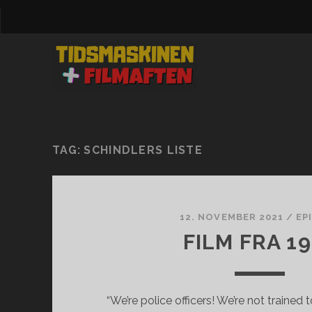
TAG:
SCHINDLERS LISTE
12. NOVEMBER 2021
/
EP
FILM FRA 1
“We’re police officers! We’re not trained 