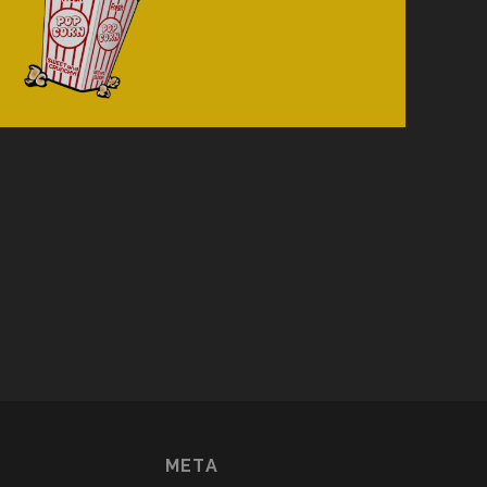
con_custom_1
META