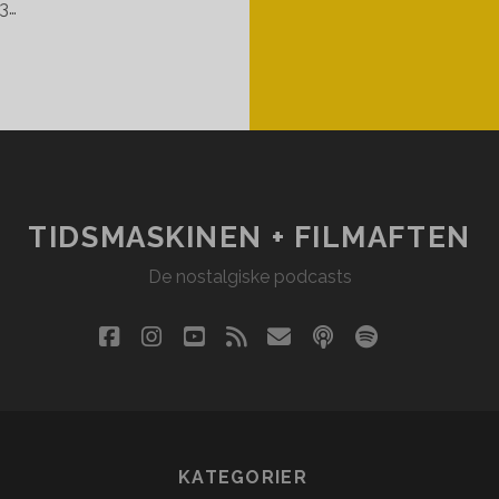
3…
TIDSMASKINEN + FILMAFTEN
De nostalgiske podcasts
facebook
instagram
youtube
rss
email
podcast
spotify
social_i
KATEGORIER