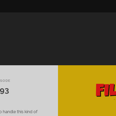
ISODE
993
to handle this kind of