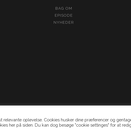
BAG OM
EPISODE
NYHEDER
st relevante oplevelse. Cookies husker dine præferencer og genta
kies her på siden. Du kan dog besøge "cookie settinges" for at redi
© 2020 - 2021 TIDSMASKINEN + FILMAFTEN