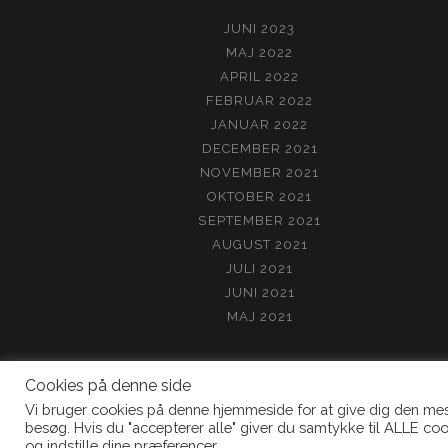
JUNI 2023
MAJ 2022
APRIL 2022
FEBRUAR 2022
JANUAR 2022
DECEMBER 2021
NOVEMBER 2021
OKTOBER 2021
SEPTEMBER 2021
AUGUST 2021
JULI 2021
JUNI 2021
MAJ 2021
Cookies på denne side
Vi bruger cookies på denne hjemmeside for at give dig den me
besøg. Hvis du "accepterer alle" giver du samtykke til ALLE coo
og indstille dine præferencer.