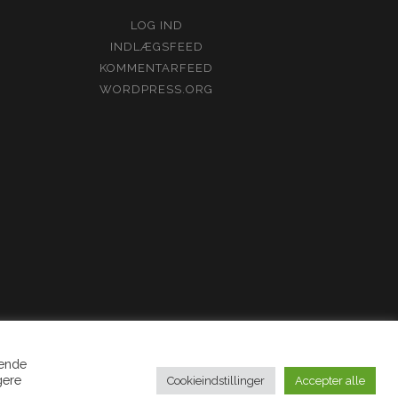
LOG IND
INDLÆGSFEED
KOMMENTARFEED
WORDPRESS.ORG
gende
gere
Cookieindstillinger
Accepter alle